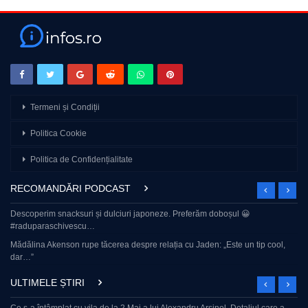
Termeni și Condiții
Politica Cookie
Politica de Confidențialitate
RECOMANDĂRI PODCAST
Descoperim snacksuri și dulciuri japoneze. Preferăm doboșul 😀
#raduparaschivescu…
Mădălina Akenson rupe tăcerea despre relația cu Jaden: „Este un tip cool,
dar…”
ULTIMELE ȘTIRI