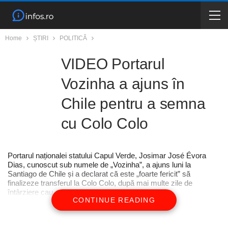
Home
ȘTIRI
POLITICĂ
VIDEO Portarul
Vozinha a ajuns în
Chile pentru a semna
cu Colo Colo
Portarul naționalei statului Capul Verde, Josimar José Évora
Dias, cunoscut sub numele de „Vozinha”, a ajuns luni la
Santiago de Chile și a declarat că este „foarte fericit” să
finalizeze transferul la Colo Colo, după mai multe zile de
întârziere cau…
CONTINUE READING