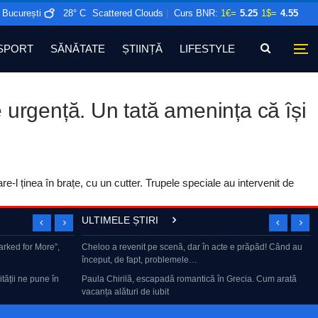
București
28° C
Scattered Clouds
|
Curs BNR:
1€=
5.25
1$=
4.55
SPORT
SĂNĂTATE
ȘTIINȚĂ
LIFESTYLE
de urgență. Un tată amenința că își
e-l ținea în brațe, cu un cutter. Trupele speciale au intervenit de
ULTIMELE ȘTIRI
llRo: CNAIR
Marked for More”,
Cheloo a revenit pe scenă, dar în acte e prăpăd! Când au
Gheorghe Piperea – dezvăluiri despre minciunile din
început, de fapt, problemele…
pandemie | Subiectul Zilei,…
m up to boost
tății ne pune în
Paula Chirilă, escapadă romantică în Grecia. Cum arată
Teatru, film, pian, Chopin. Cu Emilia Popescu
vacanța alături de iubit