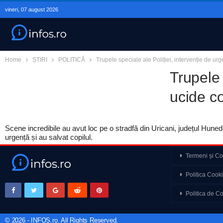
vineri, 07 august 2026
Home
ȘTIRI
POLITICĂ
Trupele speciale ale Poliției, intervenție de ur
Trupele 
ucide co
Scene incredibile au avut loc pe o stradfă din Uricani, județul Hunedo
urgență și au salvat copilul.
Termeni și Con
Analyze That 76. Cine
Politica Cook
curent. Invazia din Ce
Politica de Co
Marius Tucă Show – In
a României e…
© 2026 - INFOS.ro. All Rights Reserved.