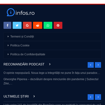
Termeni și Condiții
Politica Cookie
Politica de Confidențialitate
RECOMANDĂRI PODCAST
O opinie nepopulară. Noua lege a Integrității ne pune în fața unui paradox…
Gheorghe Piperea – dezvăluiri despre minciunile din pandemie | Subiectul
Zilei,…
ULTIMELE ȘTIRI