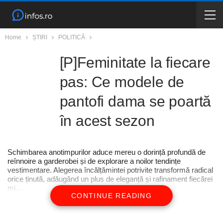
Home
ȘTIRI
POLITICĂ
[P]Feminitate la fiecare
pas: Ce modele de
pantofi dama se poartă
în acest sezon
Schimbarea anotimpurilor aduce mereu o dorință profundă de
reînnoire a garderobei și de explorare a noilor tendințe
vestimentare. Alegerea încălțămintei potrivite transformă radical
orice ținută, adăugând un plus de eleganță și rafinament fiecărei
mi…
CONTINUE READING