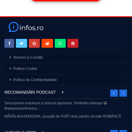
Termeni și Condiții
Politica Cookie
Politica de Confidențialitate
RECOMANDĂRI PODCAST
Descoperim snacksuri și dulciuri japoneze. Preferăm doboșul 😀
#raduparaschivescu…
MĂDĂLINA AKENSON, acuzată de FURT doar pentru că este ROMÂNCĂ