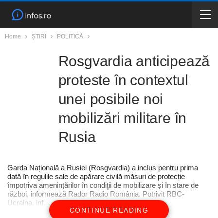
Home
ȘTIRI
POLITICĂ
Rosgvardia anticipează
proteste în contextul
unei posibile noi
mobilizări militare în
Rusia
Garda Națională a Rusiei (Rosgvardia) a inclus pentru prima
dată în regulile sale de apărare civilă măsuri de protecție
împotriva amenințărilor în condiţii de mobilizare și în stare de
război, informează Rador Radio România. Potrivit RBC-
Ucraina, inf…
CONTINUE READING