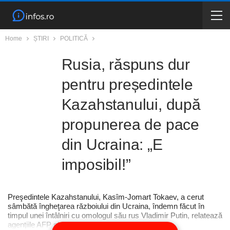
Home
ȘTIRI
POLITICĂ
Rusia, răspuns dur
pentru președintele
Kazahstanului, după
propunerea de pace
din Ucraina: „E
imposibil!”
Preşedintele Kazahstanului, Kasîm-Jomart Tokaev, a cerut
sâmbătă îngheţarea războiului din Ucraina, îndemn făcut în
timpul unei întâlniri cu omologul său rus Vladimir Putin, relatează
agenţiile AFP şi EFE, conform Agerpres.