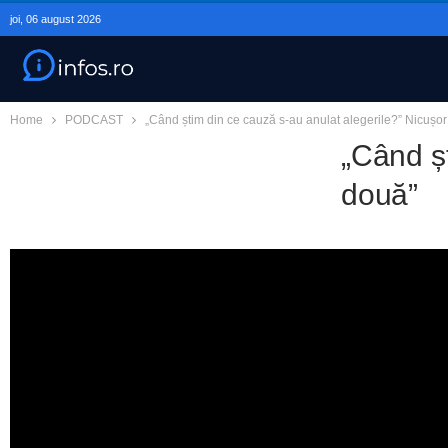
joi, 06 august 2026
Home
PODCAST
„Când știm din ce cauză s-au anulat alegerile?” Nicușor 
„Când șt
două”