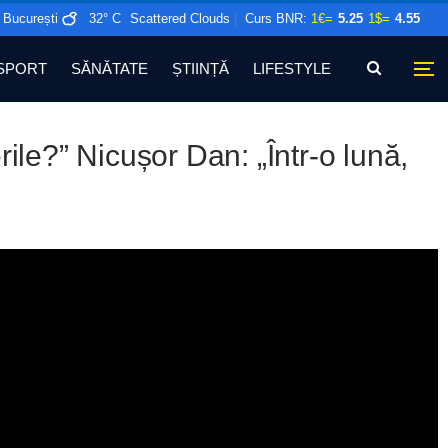
București
32° C
Scattered Clouds
|
Curs BNR:
1€=
5.25
1$=
4.55
SPORT
SĂNĂTATE
ȘTIINȚĂ
LIFESTYLE
ile?” Nicușor Dan: „Într-o lună,