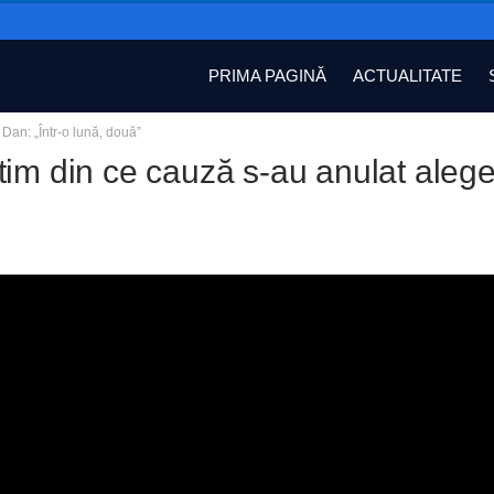
PRIMA PAGINĂ
ACTUALITATE
Dan: „Într-o lună, două”
im din ce cauză s-au anulat aleger