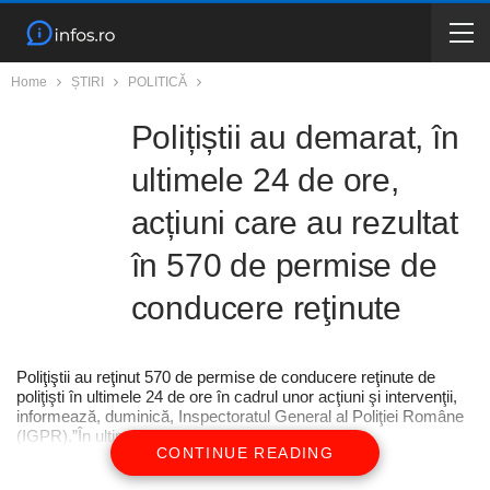
Home
ȘTIRI
POLITICĂ
Polițiștii au demarat, în
ultimele 24 de ore,
acțiuni care au rezultat
în 570 de permise de
conducere reţinute
Poliţiştii au reţinut 570 de permise de conducere reţinute de
poliţişti în ultimele 24 de ore în cadrul unor acţiuni şi intervenţii,
informează, duminică, Inspectoratul General al Poliţiei Române
(IGPR).”În ultimele 24 de ore, poliţiştii au inter…
CONTINUE READING