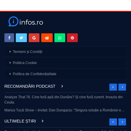
Termeni și Condiții
Politica Cookie
Politica de Confidențialitate
RECOMANDĂRI PODCAST
Analyze That 76. Cine fură apă din Dunăre? Și cine fură curent. Invazia din
Ceuta.
Marius Tucă Show – Invitat: Dan Dungaciu: “Singura soluție a României e…
ULTIMELE ȘTIRI