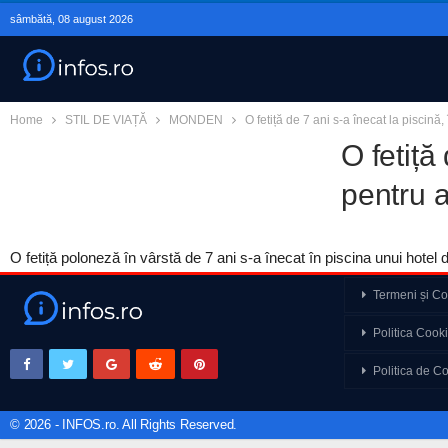
sâmbătă, 08 august 2026
Home
STIL DE VIAȚĂ
MONDEN
O fetiță de 7 ani s-a înecat la piscină
O fetiță
pentru a
O fetiță poloneză în vârstă de 7 ani s-a înecat în piscina unui hotel d
Termeni și Con
Analyze That 76. Cine
Politica Cook
curent. Invazia din Ce
Politica de Co
Marius Tucă Show – In
a României e…
© 2026 - INFOS.ro. All Rights Reserved.