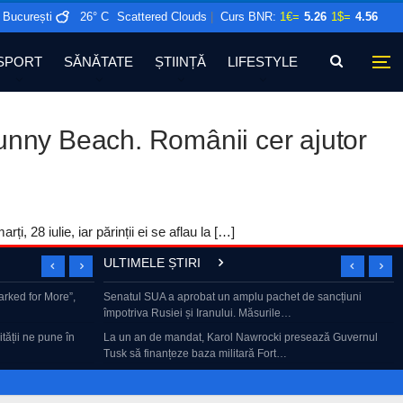
București
26° C
Scattered Clouds
|
Curs BNR:
1€=
5.26
1$=
4.56
SPORT
SĂNĂTATE
ȘTIINȚĂ
LIFESTYLE
 Sunny Beach. Românii cer ajutor
, 28 iulie, iar părinții ei se aflau la […]
ULTIMELE ȘTIRI
n România.
Marked for More”,
Senatul SUA a aprobat un amplu pachet de sancțiuni
Gheorghe Piperea – dezvăluiri despre minciunile din
împotriva Rusiei și Iranului. Măsurile…
pandemie | Subiectul Zilei,…
6. Surpriza de
tății ne pune în
La un an de mandat, Karol Nawrocki presează Guvernul
Teatru, film, pian, Chopin. Cu Emilia Popescu
Tusk să finanțeze baza militară Fort…