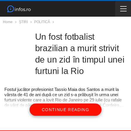
Home
ȘTIRI
POLITICĂ
Un fost fotbalist
brazilian a murit strivit
de un zid în timpul unei
furtuni la Rio
Fostul jucător profesionist Tassio Maia dos Santos a murit la
vârsta de 41 de ani după ce un zid s-a prăbuşit în urma unei
furtuni violente care a lovit Rio de Janeiro pe 29 iulie (cu rafale
de vânt de până la 105 km/h).Prietenul său, Vandré Cordeiro…
CONTINUE READING