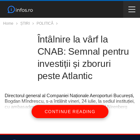
Home
ȘTIRI
POLITICĂ
Întâlnire la vârf la
CNAB: Semnal pentru
investiții și zboruri
peste Atlantic
Directorul general al Companiei Naționale Aeroporturi București,
Bogdan Mîndrescu, s-a întâlnit vineri, 24 iulie, la sediul instituției,
cu ambasadorul Statelor Unite în România, Darryl Nirenberg
CONTINUE READING