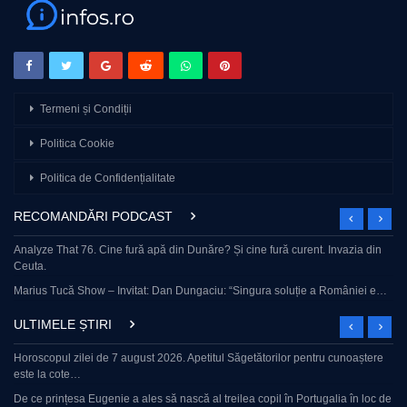
Termeni și Condiții
Politica Cookie
Politica de Confidențialitate
RECOMANDĂRI PODCAST
Analyze That 76. Cine fură apă din Dunăre? Și cine fură curent. Invazia din
Ceuta.
Marius Tucă Show – Invitat: Dan Dungaciu: “Singura soluție a României e…
ULTIMELE ȘTIRI
Horoscopul zilei de 7 august 2026. Apetitul Săgetătorilor pentru cunoaștere
este la cote…
De ce prințesa Eugenie a ales să nască al treilea copil în Portugalia în loc de