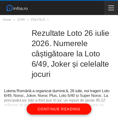
Home
ȘTIRI
POLITICĂ
Rezultate Loto 26 iulie
2026. Numerele
câștigătoare la Loto
6/49, Joker și celelalte
jocuri
Loteria Română a organizat duminică, 26 iulie, noi trageri Loto
6/49, Noroc, Joker, Noroc Plus, Loto 5/40 și Super Noroc. La
principalul joc loto a fost pus în joc un report de peste 45,12
milioane de lei, echivalentul a mai mult de 8,61 milioane de …
CONTINUE READING