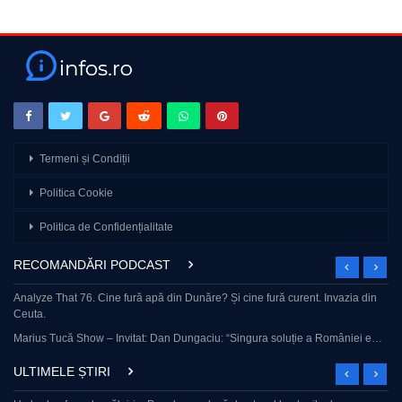
Termeni și Condiții
Politica Cookie
Politica de Confidențialitate
RECOMANDĂRI PODCAST
Analyze That 76. Cine fură apă din Dunăre? Și cine fură curent. Invazia din
Ceuta.
Marius Tucă Show – Invitat: Dan Dungaciu: “Singura soluție a României e…
ULTIMELE ȘTIRI