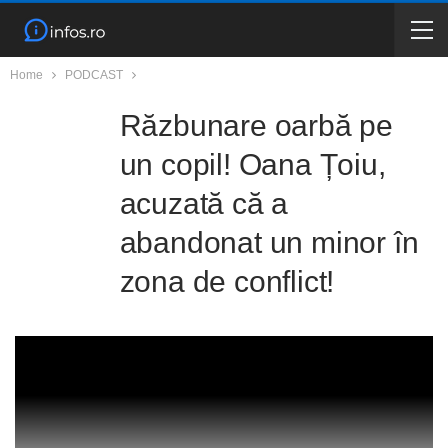
Home
PODCAST
Răzbunare oarbă pe
un copil! Oana Țoiu,
acuzată că a
abandonat un minor în
zona de conflict!