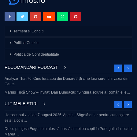
Termeni și Condiții
Politica Cookie
Politica de Confidențialitate
RECOMANDĂRI PODCAST
Analyze That 76. Cine fură apă din Dunăre? Și cine fură curent. Invazia din
Ceuta.
Marius Tucă Show – Invitat: Dan Dungaciu: “Singura soluție a României e…
ULTIMELE ȘTIRI
Horoscopul zilei de 7 august 2026. Apetitul Săgetătorilor pentru cunoaștere
este la cote…
De ce prințesa Eugenie a ales să nască al treilea copil în Portugalia în loc de
Marea…