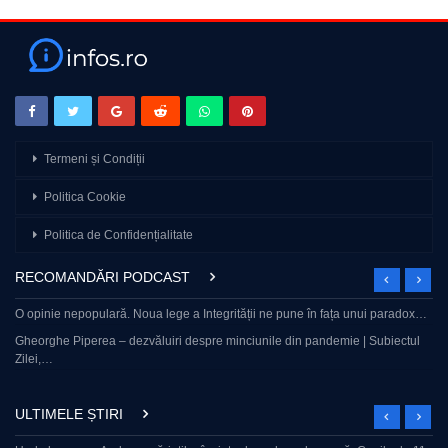
Termeni și Condiții
Politica Cookie
Politica de Confidențialitate
RECOMANDĂRI PODCAST
O opinie nepopulară. Noua lege a Integrității ne pune în fața unui paradox…
Gheorghe Piperea – dezvăluiri despre minciunile din pandemie | Subiectul
Zilei,…
ULTIMELE ȘTIRI