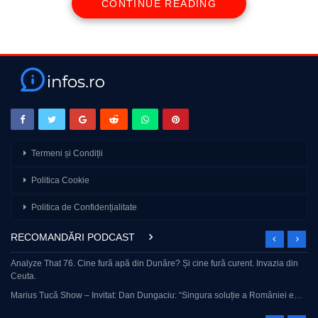
CONTINUE READING
Termeni și Condiții
Politica Cookie
Politica de Confidențialitate
RECOMANDĂRI PODCAST
Analyze That 76. Cine fură apă din Dunăre? Și cine fură curent. Invazia din
Ceuta.
Marius Tucă Show – Invitat: Dan Dungaciu: “Singura soluție a României e…