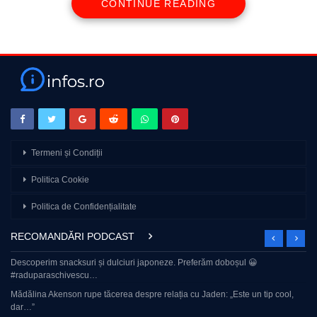
CONTINUE READING
Termeni și Condiții
Politica Cookie
Politica de Confidențialitate
RECOMANDĂRI PODCAST
Descoperim snacksuri și dulciuri japoneze. Preferăm doboșul 😀
#raduparaschivescu…
Mădălina Akenson rupe tăcerea despre relația cu Jaden: „Este un tip cool,
dar…”