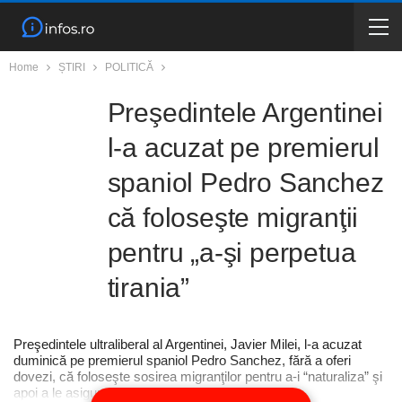
Home
ȘTIRI
POLITICĂ
Preşedintele Argentinei
l-a acuzat pe premierul
spaniol Pedro Sanchez
că foloseşte migranţii
pentru „a-şi perpetua
tirania”
Preşedintele ultraliberal al Argentinei, Javier Milei, l-a acuzat
duminică pe premierul spaniol Pedro Sanchez, fără a oferi
dovezi, că foloseşte sosirea migranţilor pentru a-i “naturaliza” şi
apoi a le asigura voturile pentru “a-şi perpet…