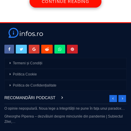
CONTINUE READING
Termeni și Condiții
Politica Cookie
Politica de Confidențialitate
RECOMANDĂRI PODCAST
O opinie nepopulară. Noua lege a Integrității ne pune în fața unui paradox…
Gheorghe Piperea – dezvăluiri despre minciunile din pandemie | Subiectul
Zilei,…