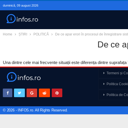
duminică, 09 august 2026
Home
ȘTIRI
POLITICĂ
De ce apar erori în procesul de înregistrare sist
De ce ap
Una dintre cele mai frecvente situații este diferența dintre suprafața
Termeni și Con
Emilia Popescu despre
Politica Cook
actrițele în industria…
Politica de Co
O opinie nepopulară. N
fața unui paradox…
© 2026 - INFOS.ro. All Rights Reserved.