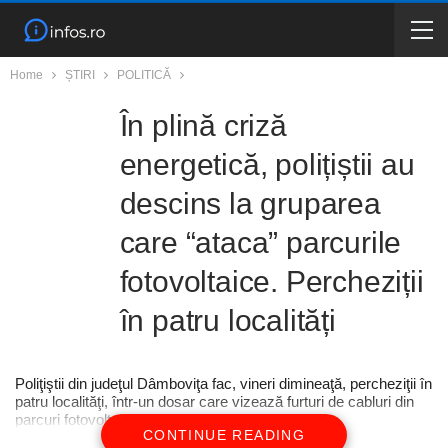
Home
ȘTIRI
POLITICĂ
În plină criză
energetică, polițiștii au
descins la gruparea
care “ataca” parcurile
fotovoltaice. Percheziții
în patru localități
Poliţiştii din judeţul Dâmboviţa fac, vineri dimineaţă, percheziţii în
patru localităţi, într-un dosar care vizează furturi de cabluri din
parcuri fotovoltaice
CONTINUE READING