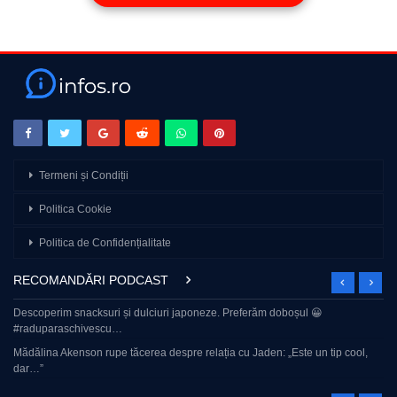
Termeni și Condiții
Politica Cookie
Politica de Confidențialitate
RECOMANDĂRI PODCAST
Descoperim snacksuri și dulciuri japoneze. Preferăm doboșul 😀
#raduparaschivescu…
Mădălina Akenson rupe tăcerea despre relația cu Jaden: „Este un tip cool,
dar…”