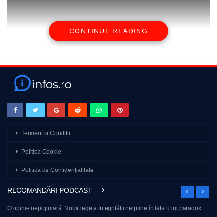
CONTINUE READING
🔔Alătură-te acestui canal pentru a primi acces la beneficii:
https://www.youtube.com/channel/UCQDHc1PDTAxM-
8ca9ssR0bQ/join
Urmărește-ne pe:
🔛 Facebook – https://www.facebook.com/Gandul.ro
🔛 Instagram – https://www.instagram.com/gandul.ro/
🔛 Tik Tok – https://www.tiktok.com/@gandul_ro
🔛 Gândul – www.gandul.ro
Termeni și Condiții
🔔 Abonează-te pentru a fi la curent cu cele mai noi știri și opinii!
Politica Cookie
source
Politica de Confidențialitate
RECOMANDĂRI PODCAST
O opinie nepopulară. Noua lege a Integrității ne pune în fața unui paradox…