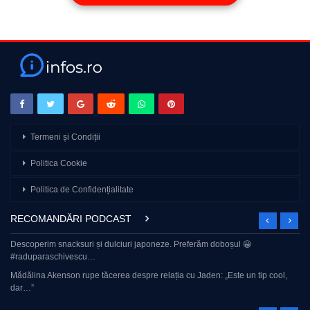
Termeni și Condiții
Politica Cookie
Politica de Confidențialitate
RECOMANDĂRI PODCAST
Descoperim snacksuri și dulciuri japoneze. Preferăm doboșul 😀
#raduparaschivescu…
Mădălina Akenson rupe tăcerea despre relația cu Jaden: „Este un tip cool,
dar…”