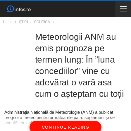
Home
ȘTIRI
POLITICĂ
Meteorologii ANM au
emis prognoza pe
termen lung: În ”luna
concediilor” vine cu
adevărat o vară așa
cum o așteptam cu toții
Administrația Națională de Meteorologie (ANM) a publicat
prognoza meteo pentru următoarele patru săptămâni și se
anunță caniculă, cu ploi destul de puține
CONTINUE READING