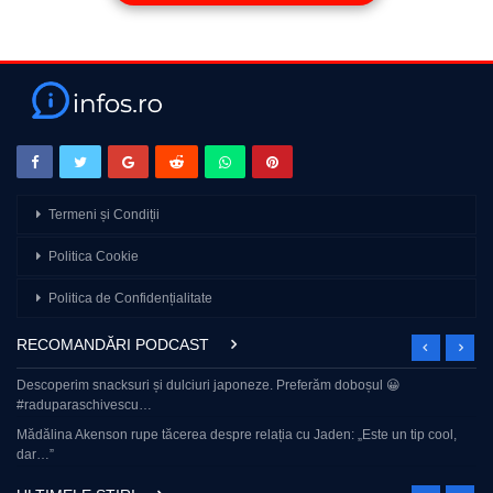
Termeni și Condiții
Politica Cookie
Politica de Confidențialitate
RECOMANDĂRI PODCAST
Descoperim snacksuri și dulciuri japoneze. Preferăm doboșul 😀
#raduparaschivescu…
Mădălina Akenson rupe tăcerea despre relația cu Jaden: „Este un tip cool,
dar…”