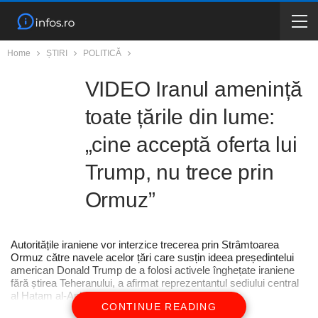
Home
ȘTIRI
POLITICĂ
VIDEO Iranul amenință
toate țările din lume:
„cine acceptă oferta lui
Trump, nu trece prin
Ormuz”
Autoritățile iraniene vor interzice trecerea prin Strâmtoarea
Ormuz către navele acelor țări care susțin ideea președintelui
american Donald Trump de a folosi activele înghețate iraniene
fără știrea Teheranului, a afirmat reprezentantul sediului central
al Hatam al-Anbiya
CONTINUE READING