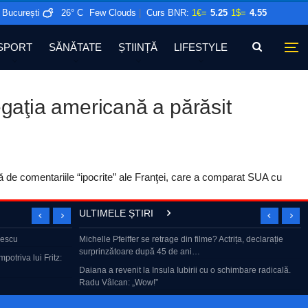
București
26° C
Few Clouds
|
Curs BNR:
1€=
5.25
1$=
4.55
SPORT
SĂNĂTATE
ȘTIINȚĂ
LIFESTYLE
egaţia americană a părăsit
 de comentariile “ipocrite” ale Franţei, care a comparat SUA cu
ULTIMELE ȘTIRI
adrid până în
pescu
Michelle Pfeiffer se retrage din filme? Actrița, declarație
Analyze That 76. Cine fură apă din Dunăre? Și cine fură
surprinzătoare după 45 de ani…
curent. Invazia din Ceuta.
potriva lui Fritz:
 A început
Daiana a revenit la Insula Iubirii cu o schimbare radicală.
Marius Tucă Show – Invitat: Dan Dungaciu: “Singura soluți
Radu Vâlcan: „Wow!”
a României e…