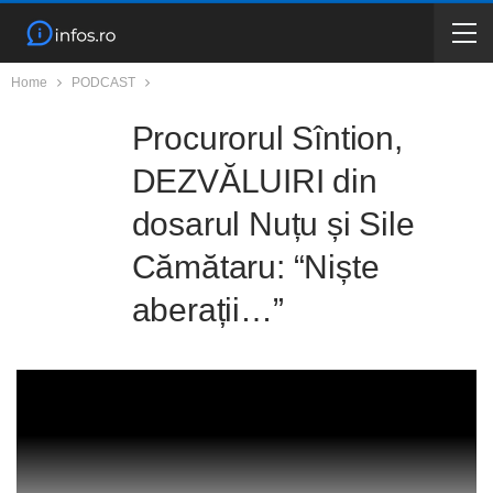
Home
PODCAST
Procurorul Sîntion,
DEZVĂLUIRI din
dosarul Nuțu și Sile
Cămătaru: “Niște
aberații…”