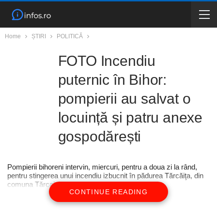
Home
ȘTIRI
POLITICĂ
FOTO Incendiu
puternic în Bihor:
pompierii au salvat o
locuință și patru anexe
gospodărești
Pompierii bihoreni intervin, miercuri, pentru a doua zi la rând,
pentru stingerea unui incendiu izbucnit în pădurea Tărcăiţa, din
comuna Tărcaia.
CONTINUE READING