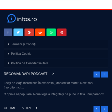
Termeni și Condiții
Politica Cookie
Politica de Confidențialitate
RECOMANDĂRI PODCAST
Lecții de viață incredibile în expoziția „Marked for More”, New York
#vorbitorincii…
O opinie nepopulară. Noua lege a Integrității ne pune în fața unui paradox…
ULTIMELE ȘTIRI