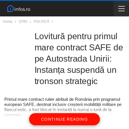
Home
ȘTIRI
POLITICĂ
Lovitură pentru primul
mare contract SAFE de
pe Autostrada Unirii:
Instanța suspendă un
tronson strategic
Primul mare contract rutier atribuit de România prin programul
european SAFE, destinat inclusiv creșterii mobilității militare pe
flancul estic, a fost blocat în instanță la numai o lună de la
semnare.
CONTINUE READING