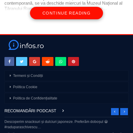
contemporană, se va deschide miercuri la Muzeul Naţional al
Ţăranului Român, scrie Agerpres.Expoziţia va fi ve…
CONTINUE READING
Termeni și Condiții
Politica Cookie
Politica de Confidențialitate
RECOMANDĂRI PODCAST
Descoperim snacksuri și dulciuri japoneze. Preferăm doboșul 😀
#raduparaschivescu…