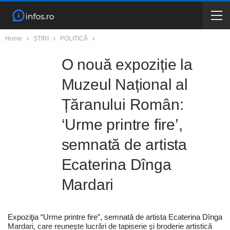
Home
ȘTIRI
POLITICĂ
O nouă expoziție la
Muzeul Național al
Țăranului Român:
‘Urme printre fire’,
semnată de artista
Ecaterina Dînga
Mardari
Expoziţia “Urme printre fire”, semnată de artista Ecaterina Dînga
Mardari, care reuneşte lucrări de tapiserie şi broderie artistică