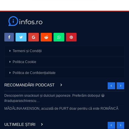
Termeni și Condiții
Politica Cookie
Politica de Confidențialitate
RECOMANDĂRI PODCAST
Descoperim snacksuri și dulciuri japoneze. Preferăm doboșul 😀
#raduparaschivescu…
MĂDĂLINA AKENSON, acuzată de FURT doar pentru că este ROMÂNCĂ
ULTIMELE ȘTIRI