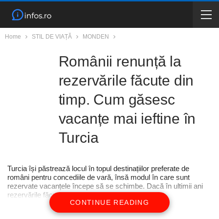
Home
STIL DE VIAȚĂ
MONDEN
Românii renunță la
rezervările făcute din
timp. Cum găsesc
vacanțe mai ieftine în
Turcia
Turcia își păstrează locul în topul destinațiilor preferate de
români pentru concediile de vară, însă modul în care sunt
rezervate vacanțele începe să se schimbe. Dacă în ultimii ani
rezervările făcute cu multe luni înainte […]
CONTINUE READING