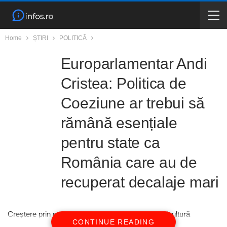
Home
ȘTIRI
POLITICĂ
Europarlamentar Andi
Cristea: Politica de
Coeziune ar trebui să
rămână esențiale
pentru state ca
România care au de
recuperat decalaje mari
Creștere prin producție industrială, comerț și agricultură
CONTINUE READING