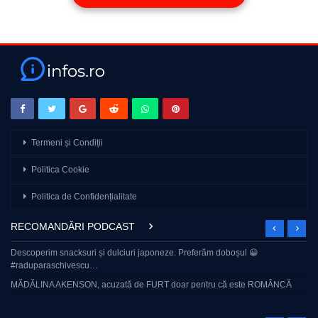
Termeni și Condiții
Politica Cookie
Politica de Confidențialitate
RECOMANDĂRI PODCAST
Descoperim snacksuri și dulciuri japoneze. Preferăm doboșul 😀
#raduparaschivescu…
MĂDĂLINA AKENSON, acuzată de FURT doar pentru că este ROMÂNCĂ