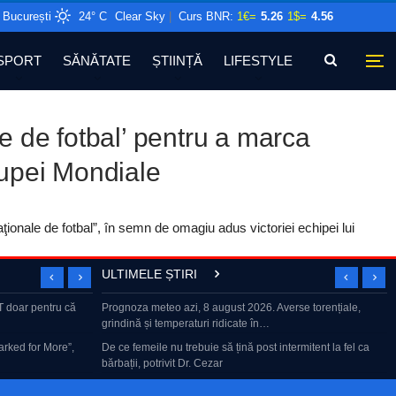
București
24° C
Clear Sky
|
Curs BNR:
1€=
5.26
1$=
4.56
SPORT
SĂNĂTATE
ȘTIINȚĂ
LIFESTYLE
le de fotbal’ pentru a marca
 Cupei Mondiale
ţionale de fotbal”, în semn de omagiu adus victoriei echipei lui
ULTIMELE ȘTIRI
ul întoarcerii pe
doar pentru că
Prognoza meteo azi, 8 august 2026. Averse torențiale,
Gândul prezintă Best of Marius Tucă Show – vineri, 7
grindină și temperaturi ridicate în…
august, de la ora 19:00
statul american
Marked for More”,
De ce femeile nu trebuie să țină post intermitent la fel ca
O opinie nepopulară. Noua lege a Integrității ne pune în
bărbații, potrivit Dr. Cezar
fața unui paradox…