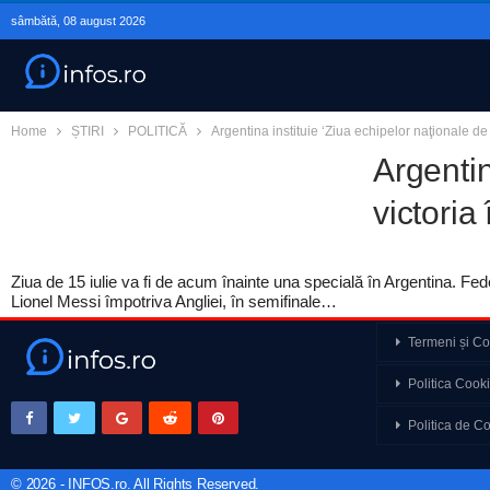
sâmbătă, 08 august 2026
Home
ȘTIRI
POLITICĂ
Argentina instituie ‘Ziua echipelor naţionale de
Argentin
victoria
Ziua de 15 iulie va fi de acum înainte una specială în Argentina. Fed
Lionel Messi împotriva Angliei, în semifinale…
Termeni și Con
Momente din viață car
Politica Cook
vindecare și curajul
Politica de Co
George Simion invocă le
”Un alt motiv să plec
© 2026 - INFOS.ro. All Rights Reserved.