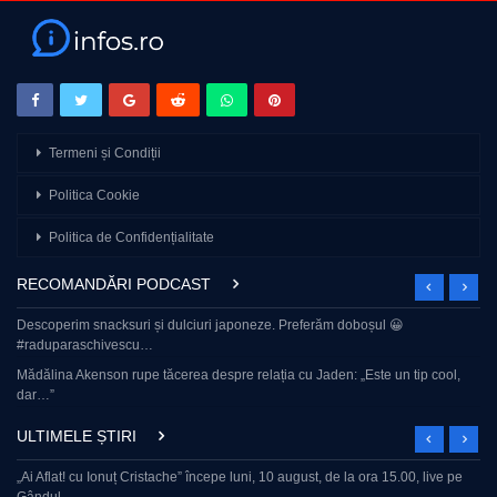
Termeni și Condiții
Politica Cookie
Politica de Confidențialitate
RECOMANDĂRI PODCAST
Descoperim snacksuri și dulciuri japoneze. Preferăm doboșul 😀
#raduparaschivescu…
Mădălina Akenson rupe tăcerea despre relația cu Jaden: „Este un tip cool,
dar…”
ULTIMELE ȘTIRI
„Ai Aflat! cu Ionuț Cristache” începe luni, 10 august, de la ora 15.00, live pe