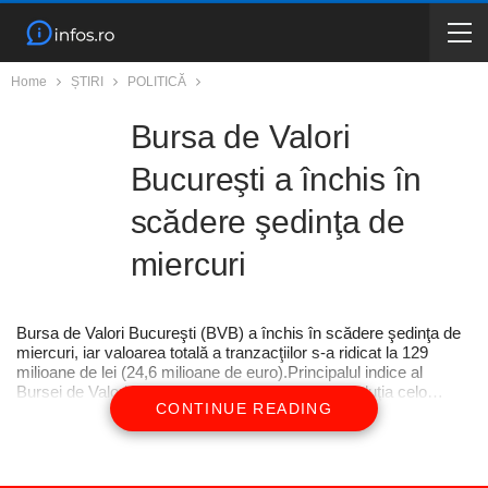
Home
ȘTIRI
POLITICĂ
Bursa de Valori
Bucureşti a închis în
scădere şedinţa de
miercuri
Bursa de Valori Bucureşti (BVB) a închis în scădere şedinţa de
miercuri, iar valoarea totală a tranzacţiilor s-a ridicat la 129
milioane de lei (24,6 milioane de euro).Principalul indice al
Bursei de Valori Bucureşti, BET, care reflectă evoluţia celo…
CONTINUE READING