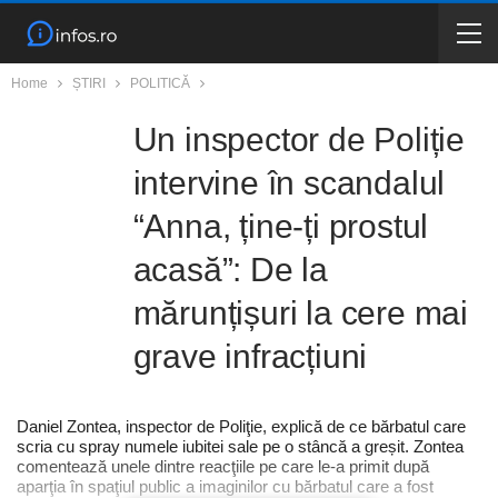
Home
ȘTIRI
POLITICĂ
Un inspector de Poliție
intervine în scandalul
“Anna, ține-ți prostul
acasă”: De la
mărunțișuri la cere mai
grave infracțiuni
Daniel Zontea, inspector de Poliţie, explică de ce bărbatul care
scria cu spray numele iubitei sale pe o stâncă a greșit. Zontea
comentează unele dintre reacţiile pe care le-a primit după
aparţia în spaţiul public a imaginilor cu bărbatul care a fost