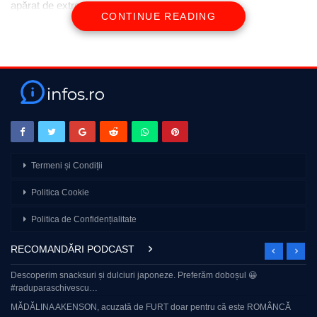
apărat de extrem de mulți oameni.
CONTINUE READING
Termeni și Condiții
Politica Cookie
Politica de Confidențialitate
RECOMANDĂRI PODCAST
Descoperim snacksuri și dulciuri japoneze. Preferăm doboșul 😀
#raduparaschivescu…
MĂDĂLINA AKENSON, acuzată de FURT doar pentru că este ROMÂNCĂ