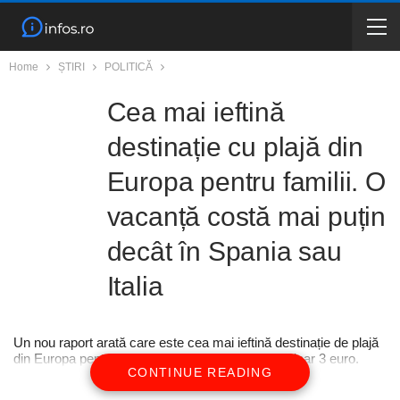
Home
ȘTIRI
POLITICĂ
Cea mai ieftină
destinație cu plajă din
Europa pentru familii. O
vacanță costă mai puțin
decât în Spania sau
Italia
Un nou raport arată care este cea mai ieftină destinație de plajă
din Europa pentru vacanțe în familie, cu bere la doar 3 euro.
CONTINUE READING