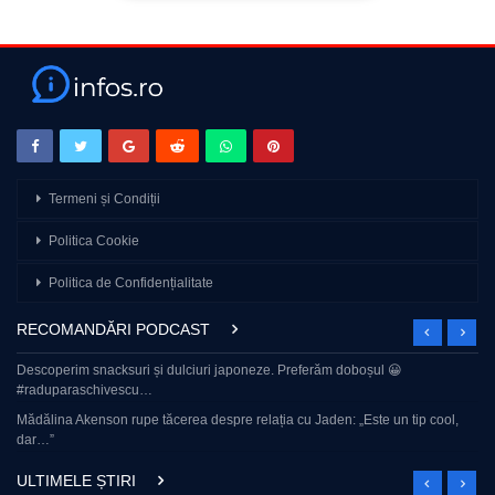
Termeni și Condiții
Politica Cookie
Politica de Confidențialitate
RECOMANDĂRI PODCAST
Descoperim snacksuri și dulciuri japoneze. Preferăm doboșul 😀
#raduparaschivescu…
Mădălina Akenson rupe tăcerea despre relația cu Jaden: „Este un tip cool,
dar…”
ULTIMELE ȘTIRI