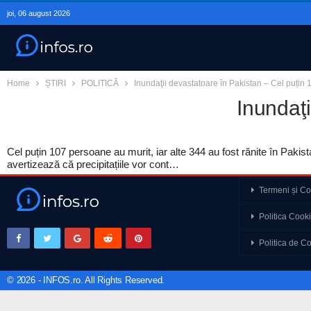
joi, 06 august 2026
Home
ȘTIRI
POLITICĂ
Inundaţii devastatoare în Pakistan – Cel puțin
Inundaţi
Cel puțin 107 persoane au murit, iar alte 344 au fost rănite în Pakista
avertizează că precipitațiile vor cont…
Termeni și Con
Leaders Special Otilia
Politica Cook
Putem fi suverani…
Politica de Co
Războiul din Ucraina 
© 2026 - INFOS.ro. All Rights Reserved.