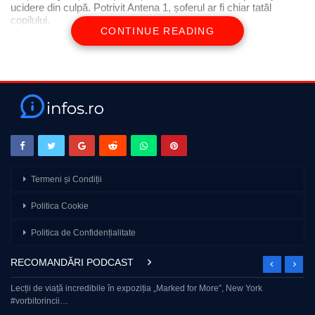
ucidere din culpă. Potrivit Antena 1, șoferul ar fi chiar tatăl
copilului.
CONTINUE READING
Termeni și Condiții
Politica Cookie
Politica de Confidențialitate
RECOMANDĂRI PODCAST
Lecții de viață incredibile în expoziția „Marked for More”, New York
#vorbitorincii…