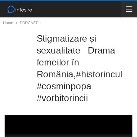
Home
PODCAST
Stigmatizare și
sexualitate _Drama
femeilor în
România,#historincul
#cosminpopa
#vorbitorincii