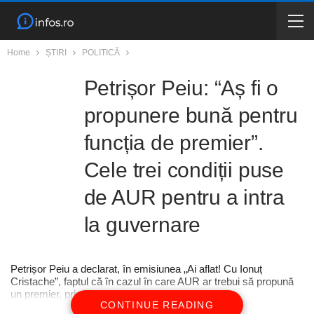
Home
ȘTIRI
POLITICĂ
Petrișor Peiu: “Aș fi o
propunere bună pentru
funcția de premier”.
Cele trei condiții puse
de AUR pentru a intra
la guvernare
Petrișor Peiu a declarat, în emisiunea „Ai aflat! Cu Ionuț
Cristache”, faptul că în cazul în care AUR ar trebui să propună
un premier, prima alegere ar fi George Simion.
CONTINUE READING