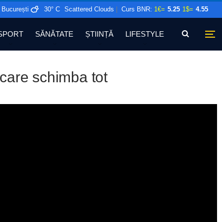
București
30° C
Scattered Clouds
|
Curs BNR:
1€=
5.25
1$=
4.55
SPORT
SĂNĂTATE
ȘTIINȚĂ
LIFESTYLE
 care schimba tot