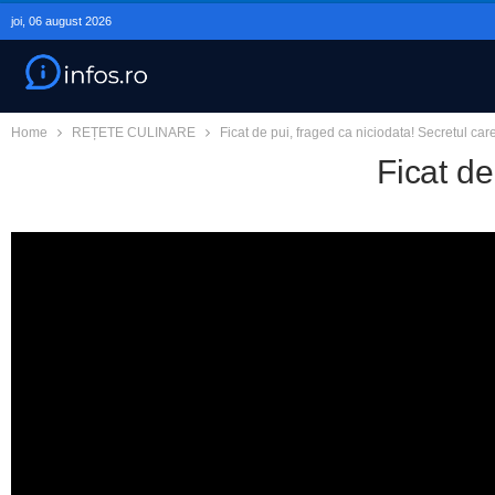
joi, 06 august 2026
Home
REȚETE CULINARE
Ficat de pui, fraged ca niciodata! Secretul car
Ficat de