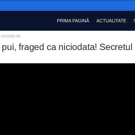
PRIMA PAGINĂ
ACTUALITATE
e schimba tot
 pui, fraged ca niciodata! Secretul