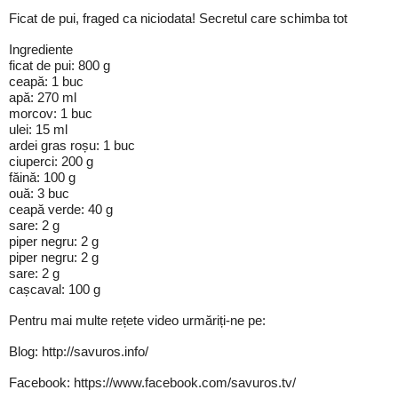
Ficat de pui, fraged ca niciodata! Secretul care schimba tot
Ingrediente
ficat de pui: 800 g
ceapă: 1 buc
apă: 270 ml
morcov: 1 buc
ulei: 15 ml
ardei gras roșu: 1 buc
ciuperci: 200 g
făină: 100 g
ouă: 3 buc
ceapă verde: 40 g
sare: 2 g
piper negru: 2 g
piper negru: 2 g
sare: 2 g
cașcaval: 100 g
Pentru mai multe rețete video urmăriți-ne pe:
Blog: http://savuros.info/
Facebook: https://www.facebook.com/savuros.tv/