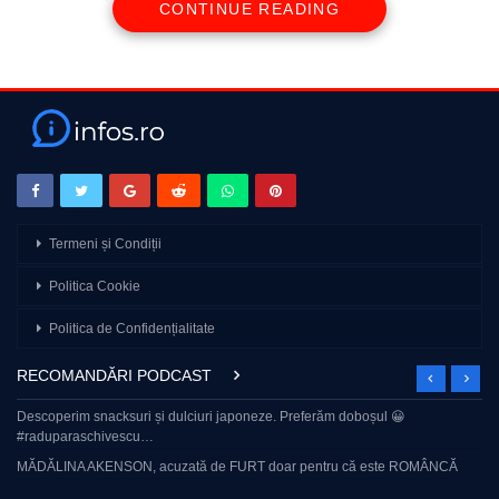
CONTINUE READING
Termeni și Condiții
Politica Cookie
Politica de Confidențialitate
RECOMANDĂRI PODCAST
Descoperim snacksuri și dulciuri japoneze. Preferăm doboșul 😀
#raduparaschivescu…
MĂDĂLINA AKENSON, acuzată de FURT doar pentru că este ROMÂNCĂ