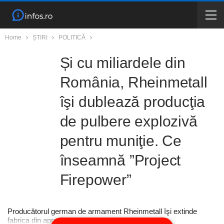
Home
ȘTIRI
POLITICĂ
Și cu miliardele din
România, Rheinmetall
îşi dublează producţia
de pulbere explozivă
pentru muniţie. Ce
înseamnă ”Project
Firepower”
Producătorul german de armament Rheinmetall îşi extinde
fabrica din apropierea oraşului Munchen