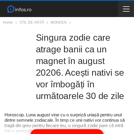
Home
STIL DE VIAȚĂ
MONDEN
Singura zodie care
atrage banii ca un
magnet în august
20206. Acești nativi se
vor îmbogăți în
următoarele 30 de zile
Horoscop. Luna august vine cu o surpriză uriașă pentru unul
dintre semnele zodiacale. În timp ce unii nativi vor continua să
tragă din greu pentru fiecare leu, o singură zodie pare că intră
într-o perioadă […]