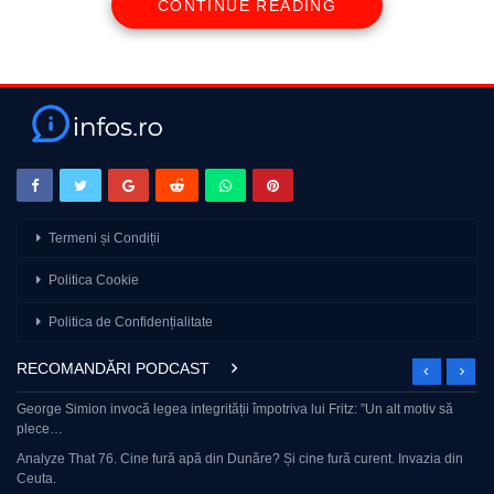
CONTINUE READING
Termeni și Condiții
Politica Cookie
Politica de Confidențialitate
RECOMANDĂRI PODCAST
George Simion invocă legea integrității împotriva lui Fritz: ”Un alt motiv să
plece…
Analyze That 76. Cine fură apă din Dunăre? Și cine fură curent. Invazia din
Ceuta.