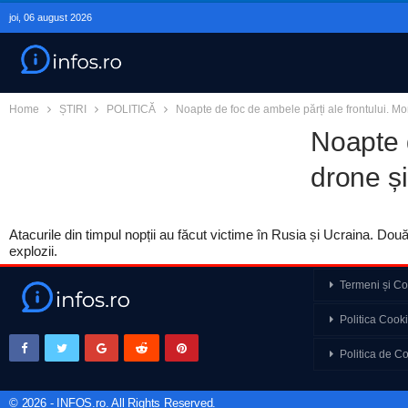
joi, 06 august 2026
Home
ȘTIRI
POLITICĂ
Noapte de foc de ambele părți ale frontului. Mo
Noapte d
drone ș
Atacurile din timpul nopții au făcut victime în Rusia și Ucraina. Două
explozii.
Termeni și Con
Războiul din Ucraina 
Politica Cook
Cancan prezintă BEST
Politica de Co
amoros care i-a distr
© 2026 - INFOS.ro. All Rights Reserved.