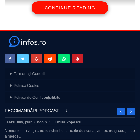
CONTINUE READING
Reacție rară în fața jurnaliștilor
Urmărește-ne pe:
🔛 Facebook – https://www.facebook.com/cancan.ro
🔛 Instagram – https://www.instagram.com/cancan.ro/
🔛 Tik Tok – https://www.tiktok.com/@cancan_ro
🔛 CanCan – www.cancan.ro
🔔 Abonează-te pentru a fi la curent cu cele mai noi detalii
Termeni și Condiții
picante din lumea mondenă!
Politica Cookie
source
Politica de Confidențialitate
RECOMANDĂRI PODCAST
Teatru, film, pian, Chopin. Cu Emilia Popescu
Momente din viață care te schimbă: dincolo de scenă, vindecare și curajul de
a merge…