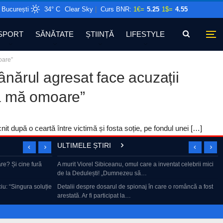
București
34° C
Clear Sky
|
Curs BNR:
1€=
5.25
1$=
4.55
SPORT
SĂNĂTATE
ȘTIINȚĂ
LIFESTYLE
oare”
ânărul agresat face acuzații
să mă omoare”
nit după o ceartă între victimă și fosta soție, pe fondul unei […]
ULTIMELE ȘTIRI
usinessul
re? Și cine fură
A murit Viorel Sibiceanu, omul care a inventat celebrii mici
BEST OF „Dan Capatos Show” | Greii manelelor, SHOW la
de la Dedulești! „Dumnezeu să…
Cancan
treze funcția. A
u: “Singura soluție
Detalii despre dosarul de spionaj în care o româncă a fost
Mai contează facultatea?
arestată. Ar fi participat la…