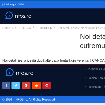
joi, 06 august 2026
Home
STIL DE VIAȚĂ
MONDEN
Noi detalii despre măcelul din Ferenta
Noi deta
cutremur
Noi detalii ies la iveală după altercația brutală din Ferentari! CANCA
Termeni și Con
Războiul din Ucraina 
Politica Cook
Cancan prezintă BEST
Politica de Co
amoros care i-a distr
© 2026 - INFOS.ro. All Rights Reserved.