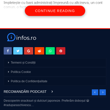
împletește cu bani administrați împreună cu altcineva, un cont
comun, o factură sau o datorie care cere, […]
CONTINUE READING
Termeni și Condiții
Politica Cookie
Politica de Confidențialitate
RECOMANDĂRI PODCAST
Descoperim snacksuri și dulciuri japoneze. Preferăm doboșul 😀
#raduparaschivescu…