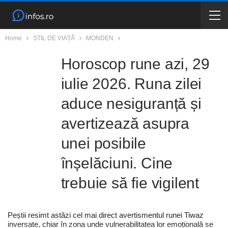
Home
STIL DE VIAȚĂ
MONDEN
Horoscop rune azi, 29
iulie 2026. Runa zilei
aduce nesiguranță și
avertizează asupra
unei posibile
înșelăciuni. Cine
trebuie să fie vigilent
Peștii resimt astăzi cel mai direct avertismentul runei Tiwaz
inversate, chiar în zona unde vulnerabilitatea lor emoțională se