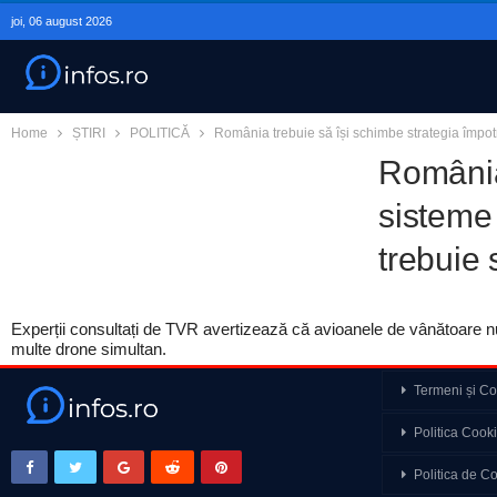
joi, 06 august 2026
Home
ȘTIRI
POLITICĂ
România trebuie să își schimbe strategia împotr
România 
sisteme 
trebuie 
Experții consultați de TVR avertizează că avioanele de vânătoare nu s
multe drone simultan.
Termeni și Con
Leaders Special Otilia
Politica Cook
Putem fi suverani…
Politica de Co
Războiul din Ucraina 