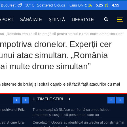
București
30° C
Scattered Clouds
|
Curs BNR:
1€=
5.25
1$=
4.55
SPORT
SĂNĂTATE
ȘTIINȚĂ
LIFESTYLE
tan. „România trebuie să fie pregătită pentru atacuri cu mai multe drone simultan”
mpotriva dronelor. Experții cer
 unui atac simultan. „România
mai multe drone simultan”
sisteme de bruiaj și soluții capabile să facă față atacurilor cu mai
ULTIMELE ȘTIRI
vacanță. Artista
potriva lui Fritz:
Trump neagă că SUA se confruntă cu un deficit de
Marius Tucă Show – Invitat: Dan Dungaciu: “Singura soluți
armament și susține că persoanele care au…
a României e…
– Horatiu Potra
re? Și cine fură
Cercetătorii Google au identificat un „vector al conștiinței” în
BEST OF „Dan Capatos Show” | Greii manelelor, SHOW la