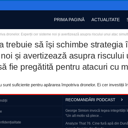
PRIMA PAGINĂ
ACTUALITATE
iva dronelor. Experții cer sisteme noi și avertizează asupra riscului unui atac simul
trebuie să își schimbe strategia î
noi și avertizează asupra riscului
să fie pregătită pentru atacuri cu 
unt suficiente pentru apărarea împotriva dronelor. Ei cer investiții în 
RECOMANDĂRI PODCAST
diții
 Nuțu. De ce nu avem curent electric.
Cum își menține Elena Gheorghe silueta în 
George Simion invocă legea integrității îm
ie
își face toate poftele, dar…
”Un alt motiv să plece…
nfidențialitate
– cum supraviețuiește rusul obișnuit?
High Court orders trial in Calin Georgescu 
Analyze That 76. Cine fură apă din Dună