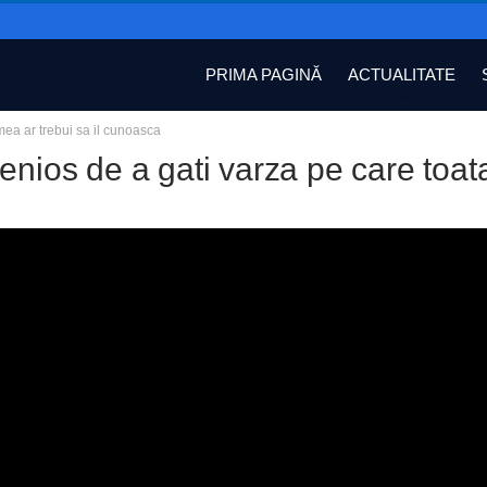
PRIMA PAGINĂ
ACTUALITATE
mea ar trebui sa il cunoasca
enios de a gati varza pe care toat