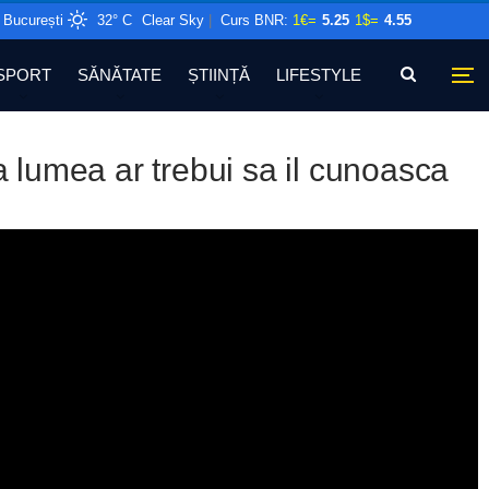
București
32° C
Clear Sky
|
Curs BNR:
1€=
5.25
1$=
4.55
SPORT
SĂNĂTATE
ȘTIINȚĂ
LIFESTYLE
a lumea ar trebui sa il cunoasca