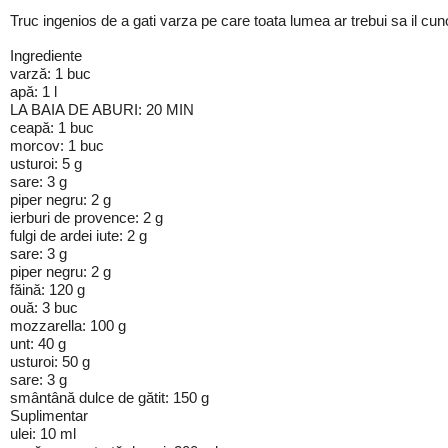
Truc ingenios de a gati varza pe care toata lumea ar trebui sa il cu
Ingrediente
varză: 1 buc
apă: 1 l
LA BAIA DE ABURI: 20 MIN
ceapă: 1 buc
morcov: 1 buc
usturoi: 5 g
sare: 3 g
piper negru: 2 g
ierburi de provence: 2 g
fulgi de ardei iute: 2 g
sare: 3 g
piper negru: 2 g
făină: 120 g
ouă: 3 buc
mozzarella: 100 g
unt: 40 g
usturoi: 50 g
sare: 3 g
smântână dulce de gătit: 150 g
Suplimentar
ulei: 10 ml