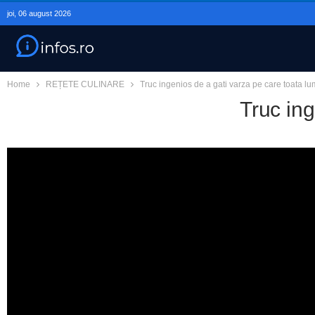
joi, 06 august 2026
Home
REȚETE CULINARE
Truc ingenios de a gati varza pe care toata lu
Truc ing