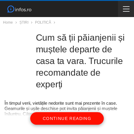
Home
ȘTIRI
POLITICĂ
Cum să ții păianjenii și
muștele departe de
casa ta vara. Trucurile
recomandate de
experți
În timpul verii, vietățile nedorite sunt mai prezente în case.
Geamurile și ușile deschise pot invita păianjenii și muștele
înăuntru. Câteva sfaturi te ajută să le ții la distanță.
CONTINUE READING