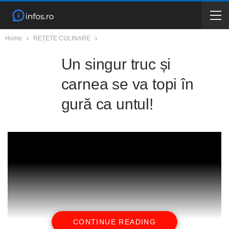
Home
REȚETE CULINARE
Un singur truc și
carnea se va topi în
gură ca untul!
CONTINUE READING