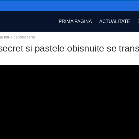
PRIMA PAGINĂ
ACTUALITATE
ma intr-o capodopera!
ecret si pastele obisnuite se tran