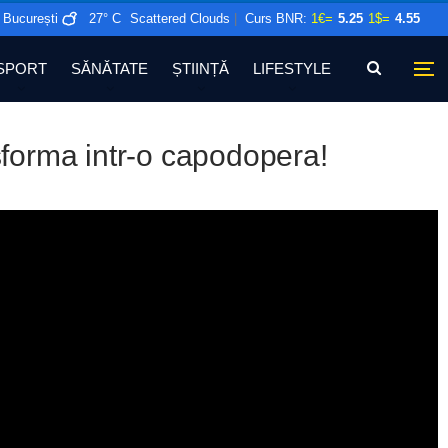
București
27° C
Scattered Clouds
|
Curs BNR:
1€=
5.25
1$=
4.55
SPORT
SĂNĂTATE
ȘTIINȚĂ
LIFESTYLE
sforma intr-o capodopera!