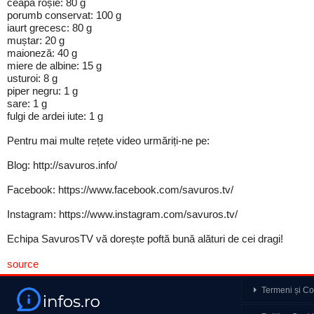
ceapă roșie: 80 g
porumb conservat: 100 g
iaurt grecesc: 80 g
muștar: 20 g
maioneză: 40 g
miere de albine: 15 g
usturoi: 8 g
piper negru: 1 g
sare: 1 g
fulgi de ardei iute: 1 g
Pentru mai multe rețete video urmăriți-ne pe:
Blog: http://savuros.info/
Facebook: https://www.facebook.com/savuros.tv/
Instagram: https://www.instagram.com/savuros.tv/
Echipa SavurosTV vă dorește poftă bună alături de cei dragi!
source
Termeni și Con