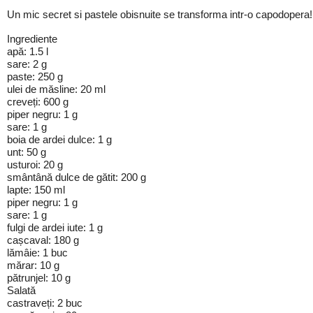
Un mic secret si pastele obisnuite se transforma intr-o capodopera!
Ingrediente
apă: 1.5 l
sare: 2 g
paste: 250 g
ulei de măsline: 20 ml
creveți: 600 g
piper negru: 1 g
sare: 1 g
boia de ardei dulce: 1 g
unt: 50 g
usturoi: 20 g
smântână dulce de gătit: 200 g
lapte: 150 ml
piper negru: 1 g
sare: 1 g
fulgi de ardei iute: 1 g
cașcaval: 180 g
lămâie: 1 buc
mărar: 10 g
pătrunjel: 10 g
Salată
castraveți: 2 buc