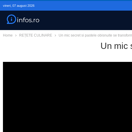
vineri, 07 august 2026
Home
REȚETE CULINARE
Un mic secret si pastele obisnuite se transfor
Un mic s