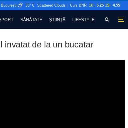
București
33° C
Scattered Clouds
|
Curs BNR:
1€=
5.25
1$=
4.55
SPORT
SĂNĂTATE
ȘTIINȚĂ
LIFESTYLE
l invatat de la un bucatar