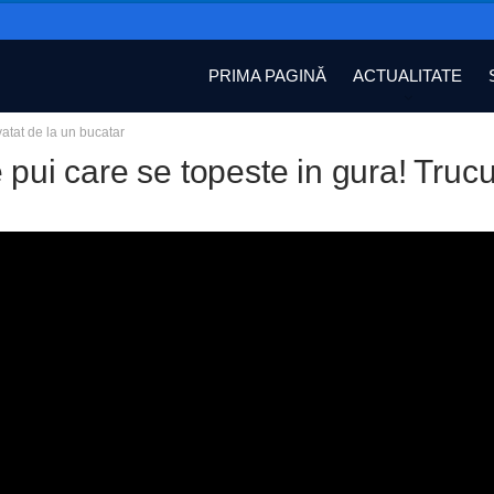
PRIMA PAGINĂ
ACTUALITATE
vatat de la un bucatar
 pui care se topeste in gura! Trucu