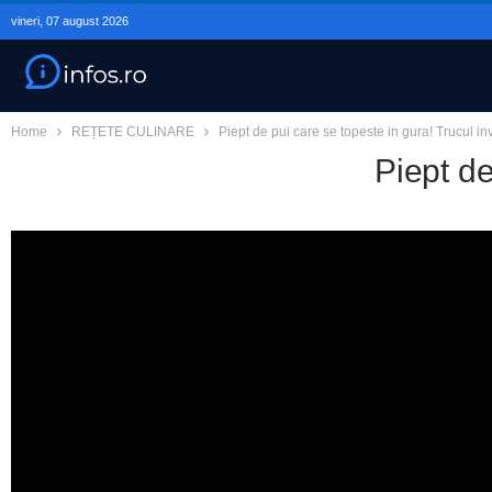
vineri, 07 august 2026
Home
REȚETE CULINARE
Piept de pui care se topeste in gura! Trucul in
Piept de