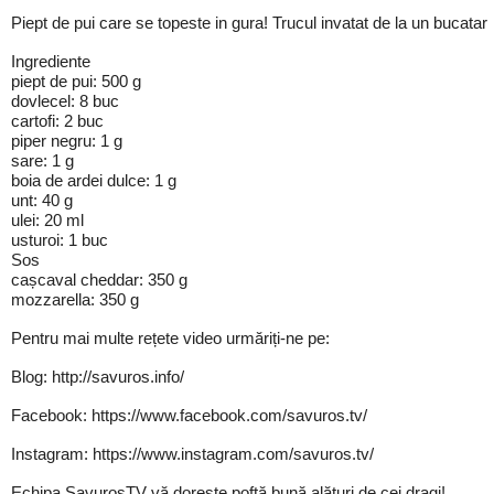
Piept de pui care se topeste in gura! Trucul invatat de la un bucatar
Ingrediente
piept de pui: 500 g
dovlecel: 8 buc
cartofi: 2 buc
piper negru: 1 g
sare: 1 g
boia de ardei dulce: 1 g
unt: 40 g
ulei: 20 ml
usturoi: 1 buc
Sos
cașcaval cheddar: 350 g
mozzarella: 350 g
Pentru mai multe rețete video urmăriți-ne pe:
Blog: http://savuros.info/
Facebook: https://www.facebook.com/savuros.tv/
Instagram: https://www.instagram.com/savuros.tv/
Echipa SavurosTV vă dorește poftă bună alături de cei dragi!